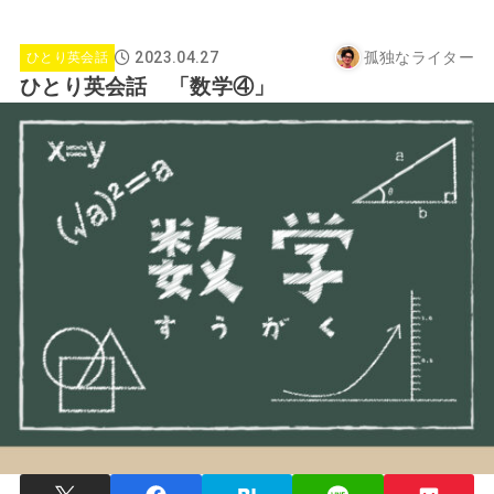
2023.04.27
孤独なライター
ひとり英会話
ひとり英会話 「数学④」