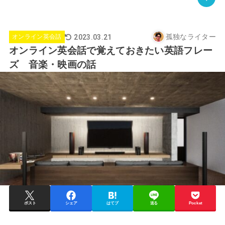
孤独なライター
2023.03.21
オンライン英会話
オンライン英会話で覚えておきたい英語フレー
ズ 音楽・映画の話
ポスト
シェア
はてブ
送る
Pocket