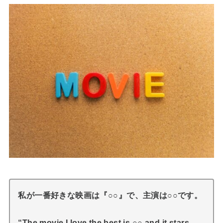
私が一番好きな映画は『○○』で、主演は○○です。
“The movie I love the best is ○○,and it stars