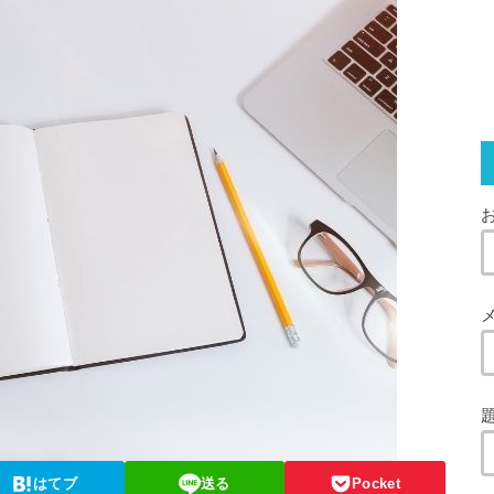
お
はてブ
送る
Pocket