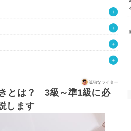
孤独なライター
きとは？ 3級～準1級に必
説します