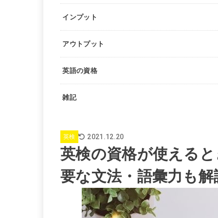
インプット
アウトプット
英語の資格
雑記
2021.12.20
英検
英検の資格が使えると
要な文法・語彙力も解