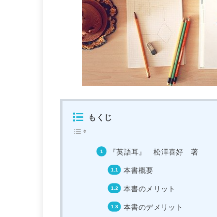
もくじ
『英語耳』 松澤喜好 著
本書概要
本書のメリット
本書のデメリット