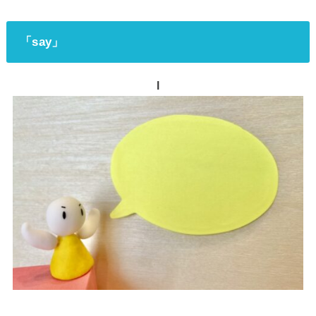
「say」
l