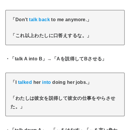
「Don’t
talk back
to me anymore.」
「これ以上わたしに口答えするな。」
・「talk A into B」→「Aを説得してBさせる」
「I
talked
her
into
doing her jobs.」
「わたしは彼女を説得して彼女の仕事をやらさせ
た。」
・「talk down A」→「～をけなす」「～を言い負か