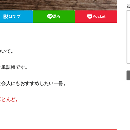
はてブ
送る
Pocket
ついて。
た単語帳です。
社会人にもおすすめしたい一冊。
ほとんど
。
。