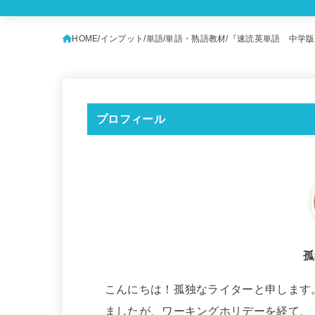
HOME
インプット
単語
単語・熟語教材
『速読英単語 中学版
プロフィール
孤
こんにちは！孤独なライターと申します
ましたが、ワーキングホリデーを経て、