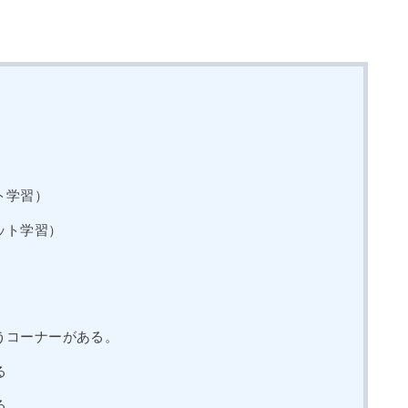
。
ト学習）
ット学習）
うコーナーがある。
る
る