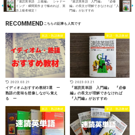
『速読英単語 上級編』 シャドー
『速読英単語 入門編』 『必修
イング・瞬間英作まで極めれば、英
編』の長文が理解できなければ『入
語上級者確定！
門編』がおすすめ
RECOMMEND
単語・熟語教材
単語・熟語教材
2023.03.21
2023.03.21
イディオムおすすめ教材3選 ー
『速読英単語 入門編』 『必修
熟語の意味を想像しながら覚え
編』の長文が理解できなければ
る ー
『入門編』がおすすめ
単語・熟語教材
単語・熟語教材