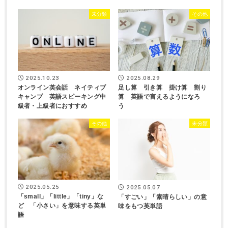
未分類
その他
2025.10.23
2025.08.29
オンライン英会話 ネイティブ
足し算 引き算 掛け算 割り
キャンプ 英語スピーキング中
算 英語で言えるようになろ
級者・上級者におすすめ
う
その他
未分類
2025.05.25
2025.05.07
「small」「little」「tiny」な
「すごい」「素晴らしい」の意
ど 「小さい」を意味する英単
味をもつ英単語
語