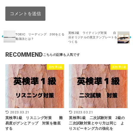
英検2級 ライティング対策 自
TOEIC リーディング 200をとる
分オリジナルの英文テンプレートを
勉強法とは？
つくる
RECOMMEND
英検準1級
英検準1級
2023.03.21
2023.03.21
英検準1級 リスニング対策 難
英検準1級 二次試験対策 2級の
易度がグンとアップ 対策を徹底
二次試験対策とやり方は同じ よ
する
りスピーキング力の強化を