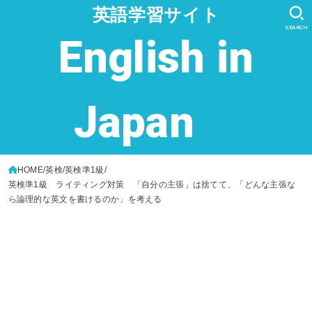
英語学習サイト
SEARCH
English in
Japan
HOME
英検
英検準1級
英検準1級 ライティング対策 「自分の主張」は捨てて、「どんな主張な
ら論理的な英文を書けるのか」を考える