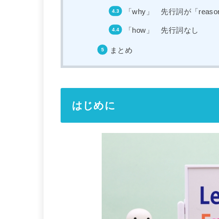
「why」 先行詞が「reaso
「how」 先行詞なし
まとめ
はじめに