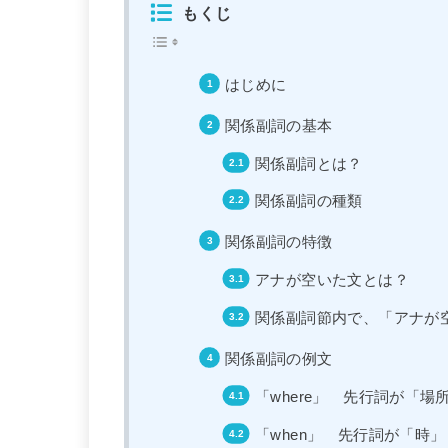
もくじ
はじめに
関係副詞の基本
関係副詞とは？
関係副詞の種類
関係副詞の特徴
アナが空いた文とは？
関係副詞節内で、「アナが
関係副詞の例文
「where」 先行詞が「場
「when」 先行詞が「時」