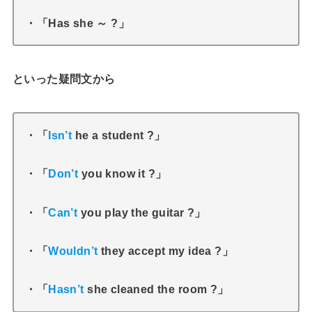
・「Has she ～ ?」
といった疑問文から
・「
Isn’t
he a student ?」
・「
Don’t
you know it ?」
・「
Can’t
you play the guitar ?」
・「
Wouldn’t
they accept my idea ?」
・「
Hasn’t
she cleaned the room ?」