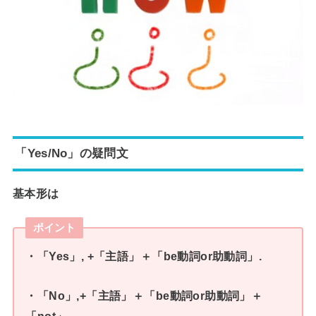
「Yes/No」の疑問文
基本形は
ポイント
・「Yes」, +「主語」＋「be動詞or助動詞」.
・「No」,+「主語」＋「be動詞or助動詞」＋
「not」.