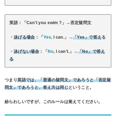
英語：「Can’t you swim ?」→否定疑問文
・
泳げる場合
：「
Yes
, I can.」→
「Yes」で答え
る
・
泳げない場合
：「
No
, I can’t.」→
「No」で答え
る
つまり
英語では、「普通の疑問文」であろうと「否定疑
問文」であろうと、答え方は同じ
ということ。
紛らわしいですが、このルールは覚えてください。