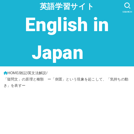
英語学習サイト
SEARCH
English in
Japan
HOME
雑記
英文法解説
「疑問文」の原理と種類 ー「倒置」という現象を起こして、「気持ちの動
き」を表すー