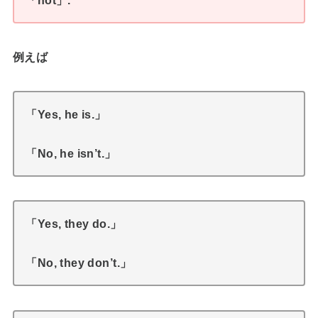
例えば
「Yes, he is.」
「No, he isn’t.」
「Yes, they do.」
「No, they don’t.」